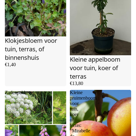
Klokjesbloem voor
tuin, terras, of
binnenshuis
Kleine appelboom
€1,40
voor tuin, koer of
terras
€13,80
Zadenpakket
Kleine
pruimenboom
voor
tuin,
koer
of
terras:
“Mirabelle