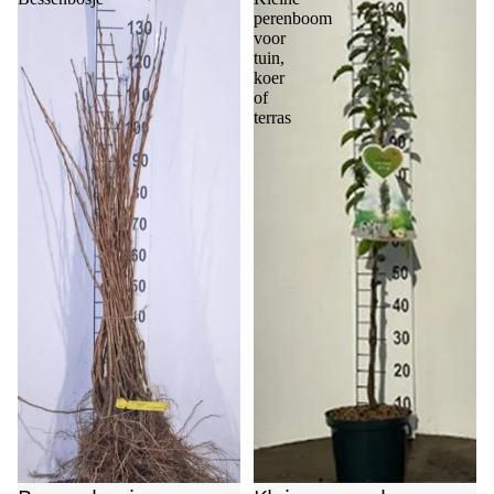
perenboom
voor
tuin,
koer
of
terras