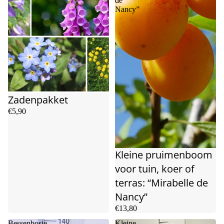
de
Nancy”
Zadenpakket
€5,90
Kleine pruimenboom
voor tuin, koer of
terras: “Mirabelle de
Nancy”
€13,80
Bessenbosje
Kleine