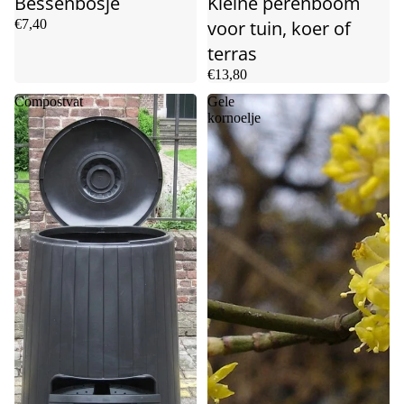
Bessenbosje
Kleine perenboom
€7,40
voor tuin, koer of
terras
€13,80
Compostvat
Gele
kornoelje