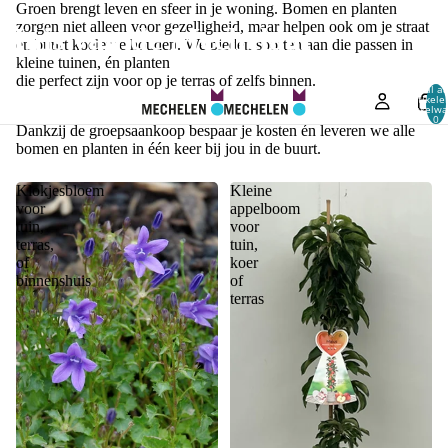
Groen brengt leven en sfeer in je woning. Bomen en planten
zorgen niet alleen voor gezelligheid, maar helpen ook om je straat
Huis van de Mechelaar
en buurt koeler te houden. We bieden soorten aan die passen in
kleine tuinen, én planten
die perfect zijn voor op je terras of zelfs binnen.
Totaal aa
artikele
winkelwa
0
Dankzij de groepsaankoop bespaar je kosten én leveren we alle
bomen en planten in één keer bij jou in de buurt.
Klokjesbloem
Kleine
voor
appelboom
tuin,
voor
terras,
tuin,
of
koer
binnenshuis
of
terras